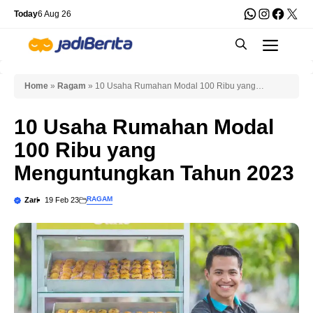
Skip
WhatsApp
Instagra
Faceb
X
Today
6 Aug 26
to
Men
content
Home
»
Ragam
»
10 Usaha Rumahan Modal 100 Ribu yang
Menguntungkan Tahun 2023
10 Usaha Rumahan Modal
100 Ribu yang
Menguntungkan Tahun 2023
RAGAM
Zari
19 Feb 23