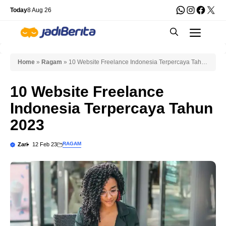
Skip
WhatsApp
Instagra
Faceb
X
Today
8 Aug 26
to
Men
content
Home
»
Ragam
»
10 Website Freelance Indonesia Terpercaya Tahun
2023
10 Website Freelance
Indonesia Terpercaya Tahun
2023
RAGAM
Zari
12 Feb 23