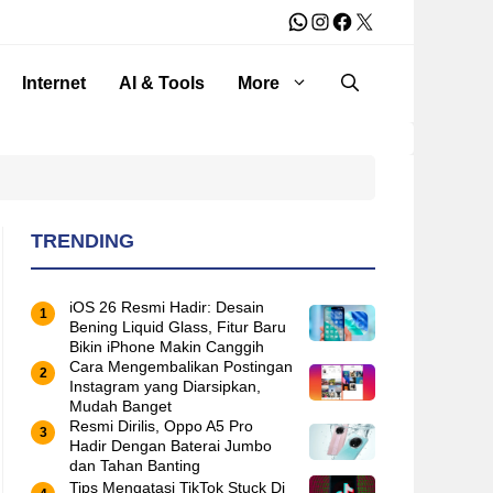
WhatsApp
Instagram
Facebook
X
Internet
AI & Tools
More
TRENDING
iOS 26 Resmi Hadir: Desain
Bening Liquid Glass, Fitur Baru
Bikin iPhone Makin Canggih
Cara Mengembalikan Postingan
Instagram yang Diarsipkan,
Mudah Banget
Resmi Dirilis, Oppo A5 Pro
Hadir Dengan Baterai Jumbo
dan Tahan Banting
Tips Mengatasi TikTok Stuck Di