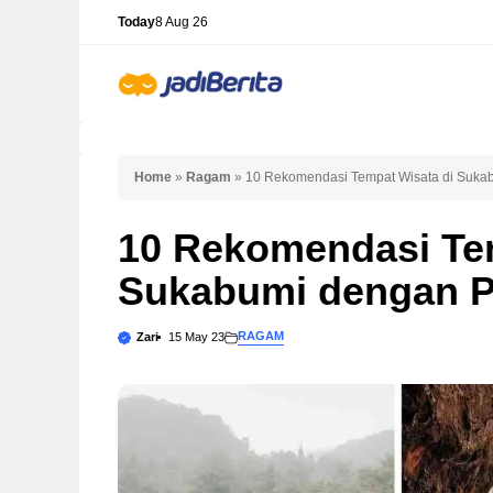
Skip
Today
8 Aug 26
to
content
Home
»
Ragam
»
10 Rekomendasi Tempat Wisata di Suk
10 Rekomendasi Tem
Sukabumi dengan 
RAGAM
Zari
15 May 23