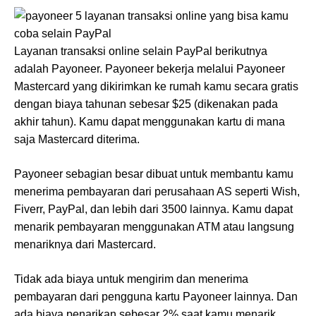
Layanan transaksi online selain PayPal berikutnya
adalah Payoneer. Payoneer bekerja melalui Payoneer
Mastercard yang dikirimkan ke rumah kamu secara gratis
dengan biaya tahunan sebesar $25 (dikenakan pada
akhir tahun). Kamu dapat menggunakan kartu di mana
saja Mastercard diterima.
Payoneer sebagian besar dibuat untuk membantu kamu
menerima pembayaran dari perusahaan AS seperti Wish,
Fiverr, PayPal, dan lebih dari 3500 lainnya. Kamu dapat
menarik pembayaran menggunakan ATM atau langsung
menariknya dari Mastercard.
Tidak ada biaya untuk mengirim dan menerima
pembayaran dari pengguna kartu Payoneer lainnya. Dan
ada biaya penarikan sebesar 2% saat kamu menarik