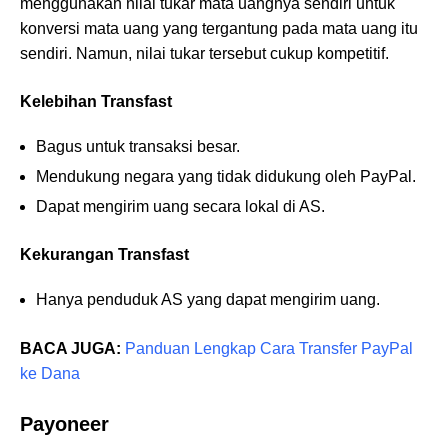
menggunakan nilai tukar mata uangnya sendiri untuk
konversi mata uang yang tergantung pada mata uang itu
sendiri. Namun, nilai tukar tersebut cukup kompetitif.
Kelebihan Transfast
Bagus untuk transaksi besar.
Mendukung negara yang tidak didukung oleh PayPal.
Dapat mengirim uang secara lokal di AS.
Kekurangan Transfast
Hanya penduduk AS yang dapat mengirim uang.
BACA JUGA:
Panduan Lengkap Cara Transfer PayPal
ke Dana
Payoneer