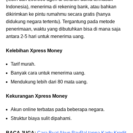
Indonesia), menerima di rekening bank, atau bahkan
dikirimkan ke pintu rumahmu secara gratis (hanya
didukung negara tertentu). Tergantung pada metode
penerimaan, waktu yang dibutuhkan bisa di mana saja
antara 2-5 hari untuk menerima uang.
Kelebihan Xpress Money
Tarif murah.
Banyak cara untuk menerima uang.
Mendukung lebih dari 80 mata uang.
Kekurangan Xpress Money
Akun online terbatas pada beberapa negara.
Struktur biaya sulit dipahami.
BACA JUGA:
Cara Buat Akun PayPal tanpa Kartu Kredit