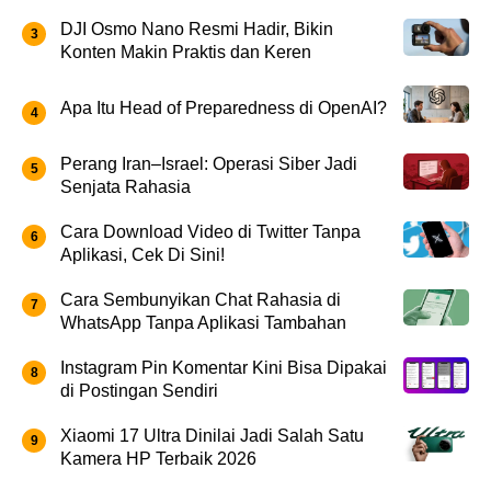
DJI Osmo Nano Resmi Hadir, Bikin
Konten Makin Praktis dan Keren
Apa Itu Head of Preparedness di OpenAI?
Perang Iran–Israel: Operasi Siber Jadi
Senjata Rahasia
Cara Download Video di Twitter Tanpa
Aplikasi, Cek Di Sini!
Cara Sembunyikan Chat Rahasia di
WhatsApp Tanpa Aplikasi Tambahan
Instagram Pin Komentar Kini Bisa Dipakai
di Postingan Sendiri
Xiaomi 17 Ultra Dinilai Jadi Salah Satu
Kamera HP Terbaik 2026