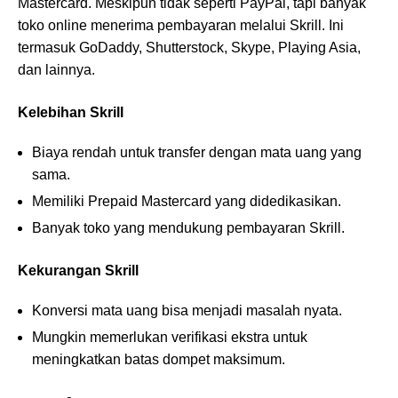
Mastercard. Meskipun tidak seperti PayPal, tapi banyak
toko online menerima pembayaran melalui Skrill. Ini
termasuk GoDaddy, Shutterstock, Skype, Playing Asia,
dan lainnya.
Kelebihan Skrill
Biaya rendah untuk transfer dengan mata uang yang
sama.
Memiliki Prepaid Mastercard yang didedikasikan.
Banyak toko yang mendukung pembayaran Skrill.
Kekurangan Skrill
Konversi mata uang bisa menjadi masalah nyata.
Mungkin memerlukan verifikasi ekstra untuk
meningkatkan batas dompet maksimum.