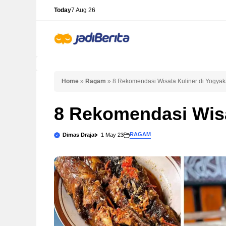
Skip
Today
7 Aug 26
to
content
Home
»
Ragam
»
8 Rekomendasi Wisata Kuliner di Yogyak
8 Rekomendasi Wisa
RAGAM
Dimas Drajat
1 May 23