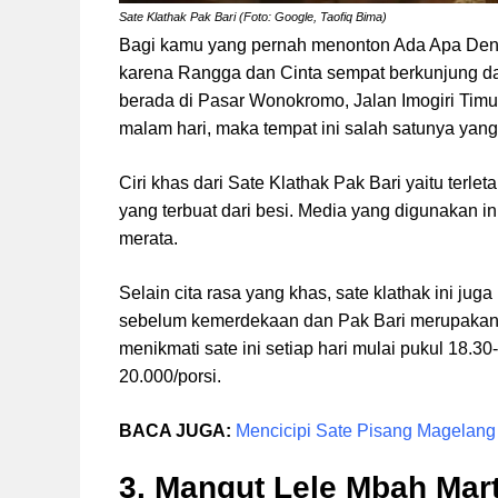
Sate Klathak Pak Bari (Foto: Google, Taofiq Bima)
Bagi kamu yang pernah menonton Ada Apa Deng
karena Rangga dan Cinta sempat berkunjung dan 
berada di Pasar Wonokromo, Jalan Imogiri Timur
malam hari, maka tempat ini salah satunya yang
Ciri khas dari Sate Klathak Pak Bari yaitu terl
yang terbuat dari besi. Media yang digunakan 
merata.
Selain cita rasa yang khas, sate klathak ini jug
sebelum kemerdekaan dan Pak Bari merupakan ge
menikmati sate ini setiap hari mulai pukul 18.30
20.000/porsi.
BACA JUGA:
Mencicipi Sate Pisang Magelan
3. Mangut Lele Mbah Mar