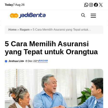
Skip
WhatsApp
Instagra
Faceb
X
Today
7 Aug 26
to
Men
content
Home
»
Ragam
»
5 Cara Memilih Asuransi yang Tepat untuk
Orangtua
5 Cara Memilih Asuransi
yang Tepat untuk Orangtua
RAGAM
Joshua Lim
8 Dec 22