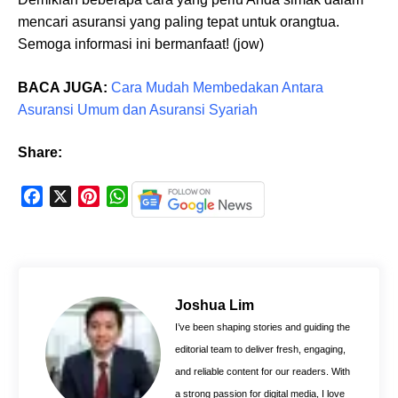
mencari asuransi yang paling tepat untuk orangtua.
Semoga informasi ini bermanfaat! (jow)
BACA JUGA:
Cara Mudah Membedakan Antara
Asuransi Umum dan Asuransi Syariah
Share:
F
X
P
W
a
i
h
c
n
a
e
t
t
b
e
s
o
r
A
Joshua Lim
o
e
p
I’ve been shaping stories and guiding the
k
s
p
editorial team to deliver fresh, engaging,
t
and reliable content for our readers. With
a strong passion for digital media, I love