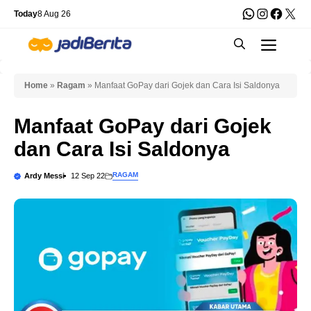
Skip
WhatsApp
Instagra
Faceb
X
Today
8 Aug 26
to
Men
content
Home
»
Ragam
»
Manfaat GoPay dari Gojek dan Cara Isi Saldonya
Manfaat GoPay dari Gojek
dan Cara Isi Saldonya
RAGAM
Ardy Messi
12 Sep 22