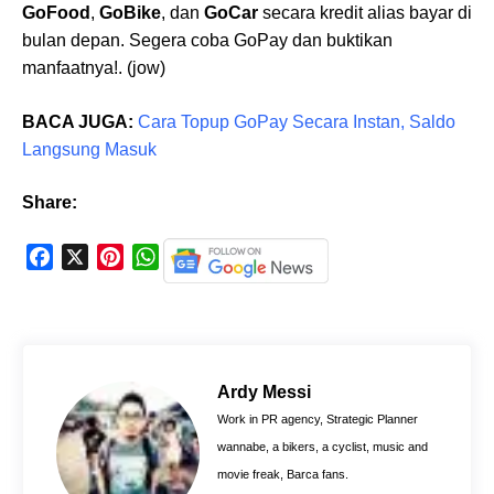
GoFood
,
GoBike
, dan
GoCar
secara kredit alias bayar di
bulan depan. Segera coba GoPay dan buktikan
manfaatnya!. (jow)
BACA JUGA:
Cara Topup GoPay Secara Instan, Saldo
Langsung Masuk
Share:
F
X
P
W
a
i
h
c
n
a
e
t
t
b
e
s
o
r
A
Ardy Messi
o
e
p
Work in PR agency, Strategic Planner
k
s
p
wannabe, a bikers, a cyclist, music and
t
movie freak, Barca fans.