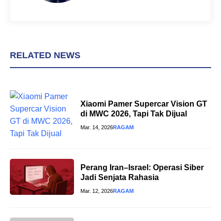
RELATED NEWS
Xiaomi Pamer Supercar Vision GT
di MWC 2026, Tapi Tak Dijual
Mar. 14, 2026
RAGAM
Perang Iran–Israel: Operasi Siber
Jadi Senjata Rahasia
Mar. 12, 2026
RAGAM