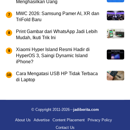
Menghasilkan Uang
MWC 2026: Samsung Pamer AI, XR dan
TriFold Baru
Print Gambar dari WhatsApp Jadi Lebih
Mudah, Ikuti Trik Ini
Xiaomi Hyper Island Resmi Hadir di
HyperOS 3, Saingi Dynamic Island
iPhone?
Cara Mengatasi USB HP Tidak Terbaca
di Laptop
© Copyright 2011-2026
jadiberita.com
About Us
Advertise
Content Placement
Privacy Policy
Contact Us