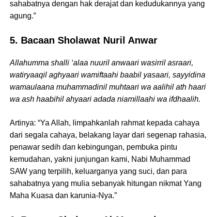
sahabatnya dengan hak derajat dan kedudukannya yang
agung.”
5. Bacaan Sholawat Nuril Anwar
Allahumma shalli ‘alaa nuuril anwaari wasirril asraari,
watiryaaqil aghyaari wamiftaahi baabil yasaari, sayyidina
wamaulaana muhammadinil muhtaari wa aalihil ath haari
wa ash haabihil ahyaari adada niamillaahi wa ifdhaalih.
Artinya: “Ya Allah, limpahkanlah rahmat kepada cahaya
dari segala cahaya, belakang layar dari segenap rahasia,
penawar sedih dan kebingungan, pembuka pintu
kemudahan, yakni junjungan kami, Nabi Muhammad
SAW yang terpilih, keluarganya yang suci, dan para
sahabatnya yang mulia sebanyak hitungan nikmat Yang
Maha Kuasa dan karunia-Nya.”