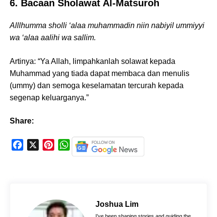
6. Bacaan Sholawat Al-Matsuroh
Alllhumma sholli ‘alaa muhammadin niin nabiyil ummiyyi
wa ‘alaa aalihi wa sallim.
Artinya: “Ya Allah, limpahkanlah solawat kepada
Muhammad yang tiada dapat membaca dan menulis
(ummy) dan semoga keselamatan tercurah kepada
segenap keluarganya.”
Share:
F
X
P
W
a
i
h
c
n
a
e
t
t
b
e
s
o
r
A
Joshua Lim
o
e
p
I’ve been shaping stories and guiding the