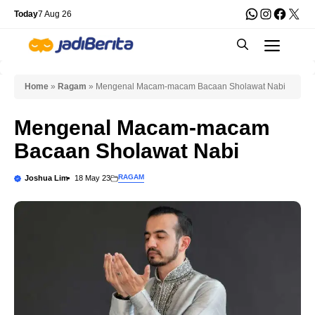
Skip
WhatsApp
Instagra
Faceb
X
Today
7 Aug 26
to
Men
content
Home
»
Ragam
»
Mengenal Macam-macam Bacaan Sholawat Nabi
Mengenal Macam-macam
Bacaan Sholawat Nabi
RAGAM
Joshua Lim
18 May 23