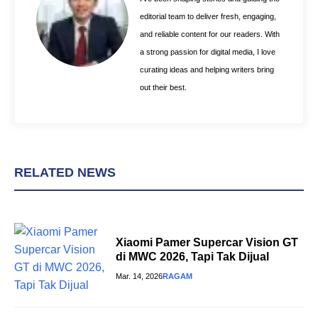
k
s
p
editorial team to deliver fresh, engaging,
t
and reliable content for our readers. With
a strong passion for digital media, I love
curating ideas and helping writers bring
out their best.
RELATED NEWS
Xiaomi Pamer Supercar Vision GT
di MWC 2026, Tapi Tak Dijual
Mar. 14, 2026
RAGAM