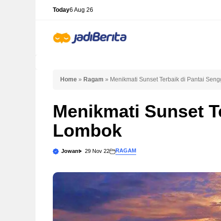
Skip
Today
6 Aug 26
to
content
Home
»
Ragam
»
Menikmati Sunset Terbaik di Pantai Sen
Menikmati Sunset Te
Lombok
RAGAM
Jowant
29 Nov 22