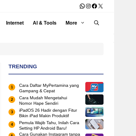
WhatsApp
Instagram
Facebook
X
Internet
AI & Tools
More
TRENDING
Cara Daftar MyPertamina yang
Gampang & Cepat
Cara Mudah Mengetahui
Nomor Hape Sendiri
iPadOS 26 Hadir dengan Fitur
Bikin iPad Makin Produktif
Pemula Wajib Tahu, Inilah Cara
Setting HP Android Baru!
Cara Gunakan Instagram tanpa