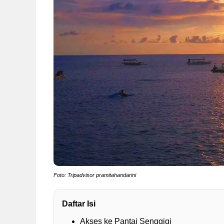
Foto: Tripadvisor pramitahandarini
Daftar Isi
Akses ke Pantai Senggigi