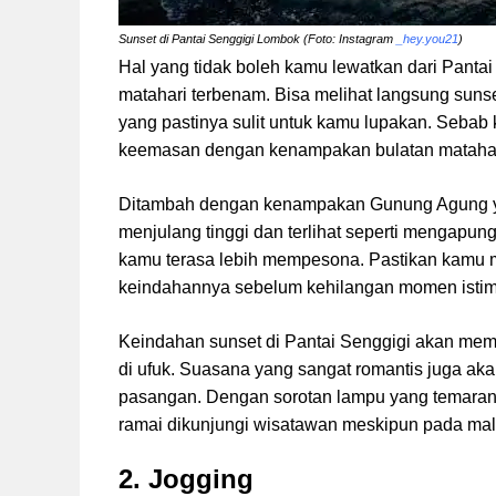
Sunset di Pantai Senggigi Lombok (Foto: Instagram
_hey.you21
)
Hal yang tidak boleh kamu lewatkan dari Pant
matahari terbenam. Bisa melihat langsung suns
yang pastinya sulit untuk kamu lupakan. Sebab
keemasan dengan kenampakan bulatan matahari
Ditambah dengan kenampakan Gunung Agung ya
menjulang tinggi dan terlihat seperti mengapu
kamu terasa lebih mempesona. Pastikan kam
keindahannya sebelum kehilangan momen istim
Keindahan sunset di Pantai Senggigi akan mem
di ufuk. Suasana yang sangat romantis juga a
pasangan. Dengan sorotan lampu yang temaran 
ramai dikunjungi wisatawan meskipun pada mal
2. Jogging