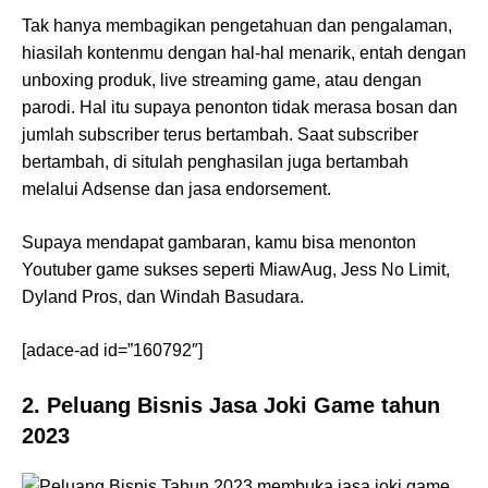
Tak hanya membagikan pengetahuan dan pengalaman,
hiasilah kontenmu dengan hal-hal menarik, entah dengan
unboxing produk, live streaming game, atau dengan
parodi. Hal itu supaya penonton tidak merasa bosan dan
jumlah subscriber terus bertambah. Saat subscriber
bertambah, di situlah penghasilan juga bertambah
melalui Adsense dan jasa endorsement.
Supaya mendapat gambaran, kamu bisa menonton
Youtuber game sukses seperti MiawAug, Jess No Limit,
Dyland Pros, dan Windah Basudara.
[adace-ad id=”160792″]
2. Peluang Bisnis Jasa Joki Game tahun
2023