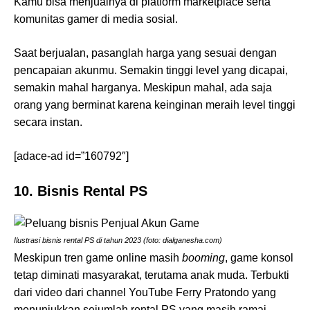
Kamu bisa menjualnya di platform marketplace serta
komunitas gamer di media sosial.
Saat berjualan, pasanglah harga yang sesuai dengan
pencapaian akunmu. Semakin tinggi level yang dicapai,
semakin mahal harganya. Meskipun mahal, ada saja
orang yang berminat karena keinginan meraih level tinggi
secara instan.
[adace-ad id=”160792″]
10. Bisnis Rental PS
Ilustrasi bisnis rental PS di tahun 2023 (foto: dialganesha.com)
Meskipun tren game online masih
booming
, game konsol
tetap diminati masyarakat, terutama anak muda. Terbukti
dari video dari channel YouTube Ferry Pratondo yang
menunjukkan sejumlah rental PS yang masih ramai