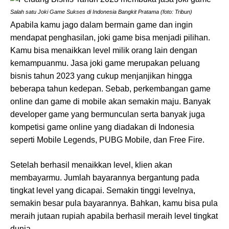
Salah satu Joki Game Sukses di Indonesia Bangkit Pratama (foto: Tribun)
Apabila kamu jago dalam bermain game dan ingin
mendapat penghasilan, joki game bisa menjadi pilihan.
Kamu bisa menaikkan level milik orang lain dengan
kemampuanmu. Jasa joki game merupakan peluang
bisnis tahun 2023 yang cukup menjanjikan hingga
beberapa tahun kedepan. Sebab, perkembangan game
online dan game di mobile akan semakin maju. Banyak
developer game yang bermunculan serta banyak juga
kompetisi game online yang diadakan di Indonesia
seperti Mobile Legends, PUBG Mobile, dan Free Fire.
Setelah berhasil menaikkan level, klien akan
membayarmu. Jumlah bayarannya bergantung pada
tingkat level yang dicapai. Semakin tinggi levelnya,
semakin besar pula bayarannya. Bahkan, kamu bisa pula
meraih jutaan rupiah apabila berhasil meraih level tingkat
dunia.