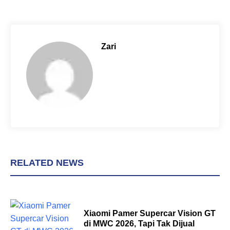
c
n
a
e
t
t
b
e
s
o
r
A
Zari
o
e
p
k
s
p
t
RELATED NEWS
Xiaomi Pamer Supercar Vision GT
di MWC 2026, Tapi Tak Dijual