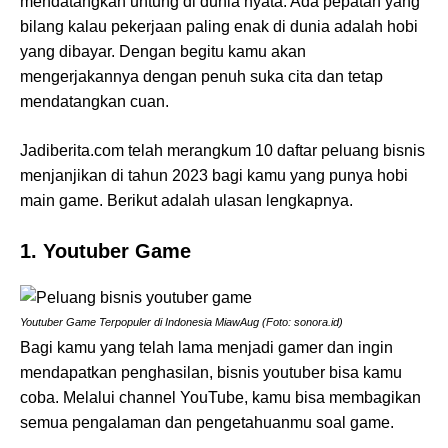
mendatangkan untung di dunia nyata. Ada pepatah yang
bilang kalau pekerjaan paling enak di dunia adalah hobi
yang dibayar. Dengan begitu kamu akan
mengerjakannya dengan penuh suka cita dan tetap
mendatangkan cuan.
Jadiberita.com telah merangkum 10 daftar peluang bisnis
menjanjikan di tahun 2023 bagi kamu yang punya hobi
main game. Berikut adalah ulasan lengkapnya.
1. Youtuber Game
Youtuber Game Terpopuler di Indonesia MiawAug (Foto: sonora.id)
Bagi kamu yang telah lama menjadi gamer dan ingin
mendapatkan penghasilan, bisnis youtuber bisa kamu
coba. Melalui channel YouTube, kamu bisa membagikan
semua pengalaman dan pengetahuanmu soal game.