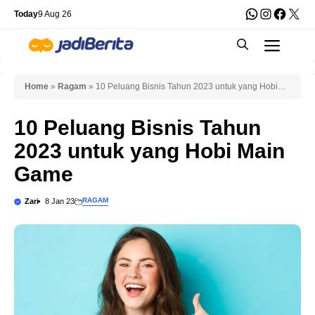
Skip
WhatsApp
Instagra
Faceb
X
Today
9 Aug 26
to
Men
content
Home
»
Ragam
»
10 Peluang Bisnis Tahun 2023 untuk yang Hobi
Main Game
10 Peluang Bisnis Tahun
2023 untuk yang Hobi Main
Game
RAGAM
Zari
8 Jan 23