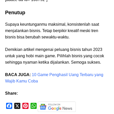
Penutup
Supaya keuntunganmu maksimal, konsistenlah saat
menjalankan bisnis. Tetap berpikir kreatif meski tren
bisnis bisa berubah sewaktu-waktu.
Demikian artikel mengenai peluang bisnis tahun 2023
untuk yang hobi main game. Pilihlah bisnis yang cocok
sehingga nyaman ketika dijalankan. Semoga sukses.
BACA JUGA:
10 Game Penghasil Uang Terbaru yang
Wajib Kamu Coba
Share:
F
X
P
W
a
i
h