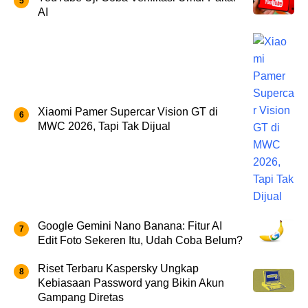
AI
Xiaomi Pamer Supercar Vision GT di
MWC 2026, Tapi Tak Dijual
Google Gemini Nano Banana: Fitur AI
Edit Foto Sekeren Itu, Udah Coba Belum?
Riset Terbaru Kaspersky Ungkap
Kebiasaan Password yang Bikin Akun
Gampang Diretas