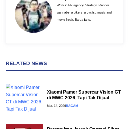
o
e
p
Work in PR agency, Strategic Planner
k
s
p
wannabe, a bikers, a cyclist, music and
t
movie freak, Barca fans.
RELATED NEWS
Xiaomi Pamer Supercar Vision GT
di MWC 2026, Tapi Tak Dijual
Mar. 14, 2026
RAGAM