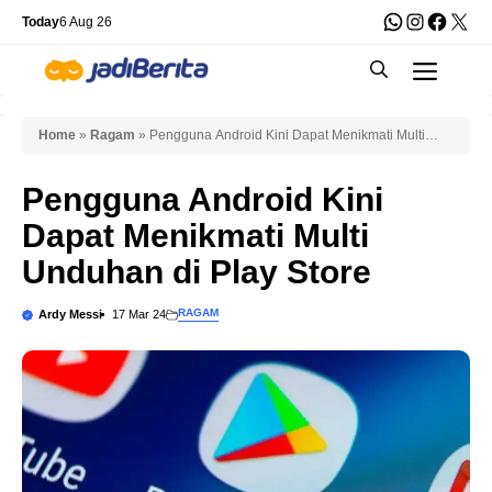
Skip
WhatsApp
Instagra
Faceb
X
Today
6 Aug 26
to
Men
content
Home
»
Ragam
»
Pengguna Android Kini Dapat Menikmati Multi
Unduhan di Play Store
Pengguna Android Kini
Dapat Menikmati Multi
Unduhan di Play Store
RAGAM
Ardy Messi
17 Mar 24