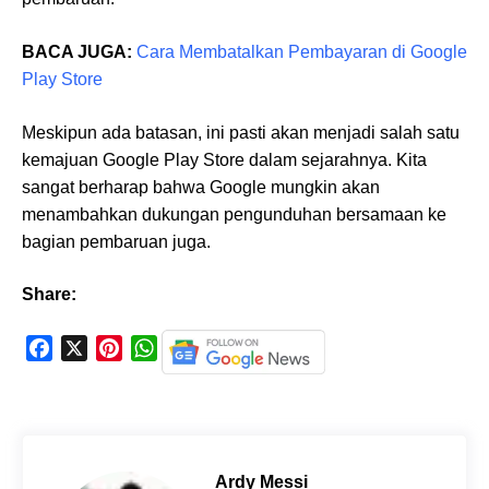
BACA JUGA:
Cara Membatalkan Pembayaran di Google
Play Store
Meskipun ada batasan, ini pasti akan menjadi salah satu
kemajuan Google Play Store dalam sejarahnya. Kita
sangat berharap bahwa Google mungkin akan
menambahkan dukungan pengunduhan bersamaan ke
bagian pembaruan juga.
Share:
F
X
P
W
a
i
h
c
n
a
e
t
t
b
e
s
o
r
A
Ardy Messi