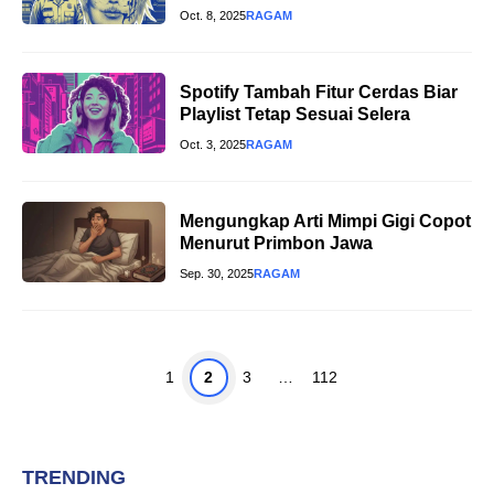
Oct. 8, 2025
RAGAM
Spotify Tambah Fitur Cerdas Biar
Playlist Tetap Sesuai Selera
Oct. 3, 2025
RAGAM
Mengungkap Arti Mimpi Gigi Copot
Menurut Primbon Jawa
Sep. 30, 2025
RAGAM
Page
Page
Page
Page
1
2
3
…
112
TRENDING