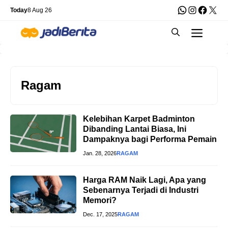
Skip
WhatsApp
Instagra
Faceb
X
Today
8 Aug 26
to
Men
content
Ragam
Kelebihan Karpet Badminton
Dibanding Lantai Biasa, Ini
Dampaknya bagi Performa Pemain
Jan. 28, 2026
RAGAM
Harga RAM Naik Lagi, Apa yang
Sebenarnya Terjadi di Industri
Memori?
Dec. 17, 2025
RAGAM