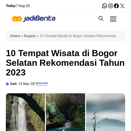
Skip
WhatsApp
Instagra
Faceb
X
Today
7 Aug 26
to
Men
content
Home
»
Ragam
»
10 Tempat Wisata di Bogor Selatan Rekomendasi
Tahun 2023
10 Tempat Wisata di Bogor
Selatan Rekomendasi Tahun
2023
RAGAM
Zari
22 May 23