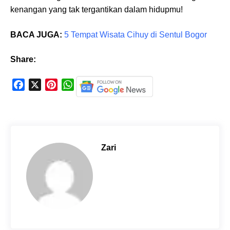
kenangan yang tak tergantikan dalam hidupmu!
BACA JUGA:
5 Tempat Wisata Cihuy di Sentul Bogor
Share:
F
X
P
W
a
i
h
c
n
a
e
t
t
b
e
s
o
r
A
Zari
o
e
p
k
s
p
t