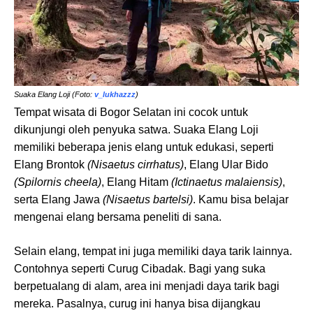
Suaka Elang Loji (Foto:
v_lukhazzz
)
Tempat wisata di Bogor Selatan ini cocok untuk
dikunjungi oleh penyuka satwa. Suaka Elang Loji
memiliki beberapa jenis elang untuk edukasi, seperti
Elang Brontok
(Nisaetus cirrhatus)
, Elang Ular Bido
(Spilornis cheela)
, Elang Hitam
(Ictinaetus
malaiensis)
,
serta Elang Jawa
(Nisaetus bartelsi)
. Kamu bisa belajar
mengenai elang bersama peneliti di sana.
Selain elang, tempat ini juga memiliki daya tarik lainnya.
Contohnya seperti Curug Cibadak. Bagi yang suka
berpetualang di alam, area ini menjadi daya tarik bagi
mereka. Pasalnya, curug ini hanya bisa dijangkau