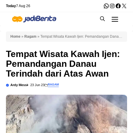
Skip
WhatsApp
Instagra
Faceb
X
Today
7 Aug 26
to
Men
content
Home
»
Ragam
»
Tempat Wisata Kawah Ijen: Pemandangan Danau
Terindah dari Atas Awan
Tempat Wisata Kawah Ijen:
Pemandangan Danau
Terindah dari Atas Awan
RAGAM
Ardy Messi
23 Jun 23