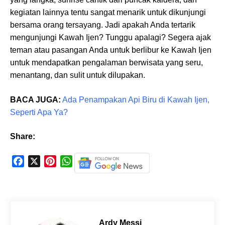
kegiatan lainnya tentu sangat menarik untuk dikunjungi
bersama orang tersayang. Jadi apakah Anda tertarik
mengunjungi Kawah Ijen? Tunggu apalagi? Segera ajak
teman atau pasangan Anda untuk berlibur ke Kawah Ijen
untuk mendapatkan pengalaman berwisata yang seru,
menantang, dan sulit untuk dilupakan.
BACA JUGA:
Ada Penampakan Api Biru di Kawah Ijen,
Seperti Apa Ya?
Share:
F
X
P
W
a
i
h
c
n
a
e
t
t
b
e
s
o
r
A
Ardy Messi