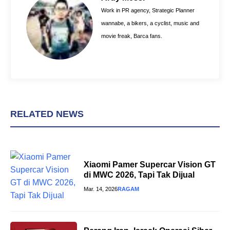
o
e
p
Work in PR agency, Strategic Planner
k
s
p
wannabe, a bikers, a cyclist, music and
t
movie freak, Barca fans.
RELATED NEWS
Xiaomi Pamer Supercar Vision GT
di MWC 2026, Tapi Tak Dijual
Mar. 14, 2026
RAGAM