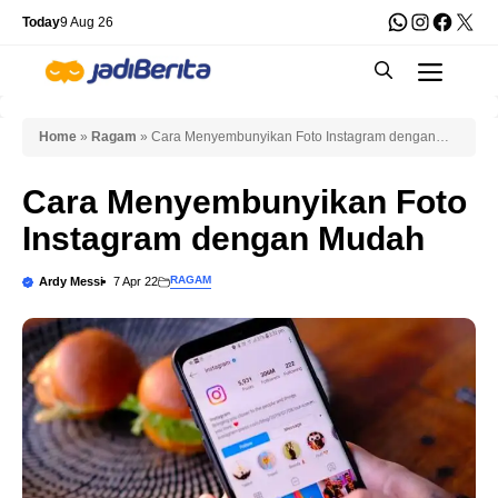
Skip
WhatsApp
Instagra
Faceb
X
Today
9 Aug 26
to
Men
content
Home
»
Ragam
»
Cara Menyembunyikan Foto Instagram dengan
Mudah
Cara Menyembunyikan Foto
Instagram dengan Mudah
RAGAM
Ardy Messi
7 Apr 22