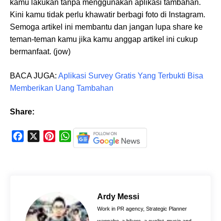
kamu lakukan tanpa menggunakan aplikasi tambahan.
Kini kamu tidak perlu khawatir berbagi foto di Instagram.
Semoga artikel ini membantu dan jangan lupa share ke
teman-teman kamu jika kamu anggap artikel ini cukup
bermanfaat. (jow)
BACA JUGA:
Aplikasi Survey Gratis Yang Terbukti Bisa
Memberikan Uang Tambahan
Share:
F
X
P
W
a
i
h
c
n
a
e
t
t
b
e
s
o
r
A
Ardy Messi
o
e
p
Work in PR agency, Strategic Planner
k
s
p
wannabe, a bikers, a cyclist, music and