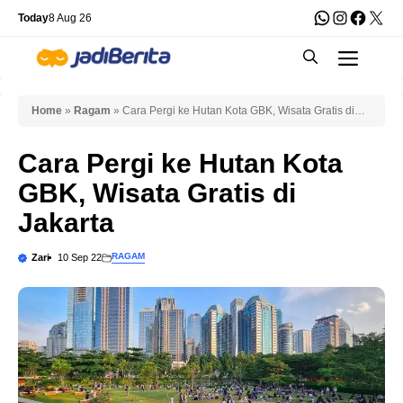
Skip
WhatsApp
Instagra
Faceb
X
Today
8 Aug 26
to
Men
content
Home
»
Ragam
»
Cara Pergi ke Hutan Kota GBK, Wisata Gratis di
Jakarta
Cara Pergi ke Hutan Kota
GBK, Wisata Gratis di
Jakarta
RAGAM
Zari
10 Sep 22