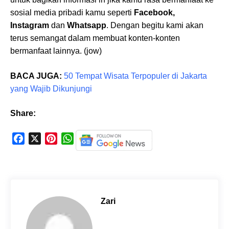
sosial media pribadi kamu seperti
Facebook,
Instagram
dan
Whatsapp
. Dengan begitu kami akan
terus semangat dalam membuat konten-konten
bermanfaat lainnya. (jow)
BACA JUGA:
50 Tempat Wisata Terpopuler di Jakarta
yang Wajib Dikunjungi
Share:
F
X
P
W
a
i
h
c
n
a
e
t
t
b
e
s
o
r
A
Zari
o
e
p
k
s
p