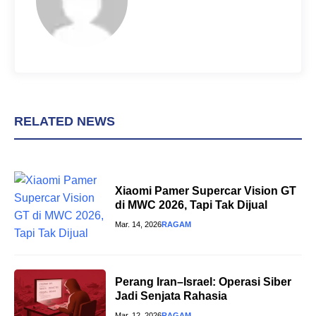
t
RELATED NEWS
Xiaomi Pamer Supercar Vision GT
di MWC 2026, Tapi Tak Dijual
Mar. 14, 2026
RAGAM
Perang Iran–Israel: Operasi Siber
Jadi Senjata Rahasia
Mar. 12, 2026
RAGAM