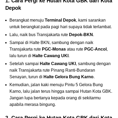
1. Cara Pergi ke Hutan Kota GBK dari Kota
Depok
Berangkat menuju
Terminal Depok
, kami sarankan
untuk berangkat pada pagi hari supaya tidak terlambat.
Lalu, naik bus Transjakarta rute
Depok-BKN
.
Sampai di Halte BKN, sambung dengan naik
Transjakarta rute
PGC-Monas
atau rute
PGC-Ancol
,
lalu turun di
Halte Cawang UKI
.
Setelah sampai
Halte Cawang UKI
, sambung dengan
naik Transjakarta rute Pinang Ranti-Bundaran
Senayan, turun di
Halte Gelora Bung Karno
.
Kemudian, jalan kaki menuju Pintu 5 Gelora Bung
Karno, lalu jalan terus hingga sampai Hutan Kota GBK.
Jangan lupa bertanya kepada orang di sekitarmu
apabila merasa bingung.
2. Cara Pergi ke Hutan Kota GBK dari Kota