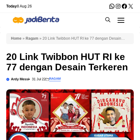
Skip
WhatsApp
Instagra
Faceb
X
Today
8 Aug 26
to
Men
content
Home
»
Ragam
»
20 Link Twibbon HUT RI ke 77 dengan Desain
Terkeren
20 Link Twibbon HUT RI ke
77 dengan Desain Terkeren
RAGAM
Ardy Messi
31 Jul 22