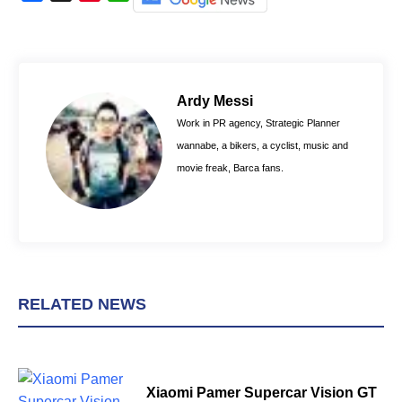
a
i
h
c
n
a
e
t
t
b
e
s
o
r
A
Ardy Messi
o
e
p
Work in PR agency, Strategic Planner
k
s
p
wannabe, a bikers, a cyclist, music and
t
movie freak, Barca fans.
RELATED NEWS
Xiaomi Pamer Supercar Vision GT