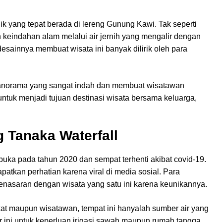
ik yang tepat berada di lereng Gunung Kawi. Tak seperti
n keindahan alam melalui air jernih yang mengalir dengan
sainnya membuat wisata ini banyak dilirik oleh para
 panorama yang sangat indah dan membuat wisatawan
untuk menjadi tujuan destinasi wisata bersama keluarga,
g Tanaka Waterfall
ibuka pada tahun 2020 dan sempat terhenti akibat covid-19.
patkan perhatian karena viral di media sosial. Para
enasaran dengan wisata yang satu ini karena keunikannya.
at maupun wisatawan, tempat ini hanyalah sumber air yang
r ini untuk keperluan irigasi sawah maupun rumah tangga.