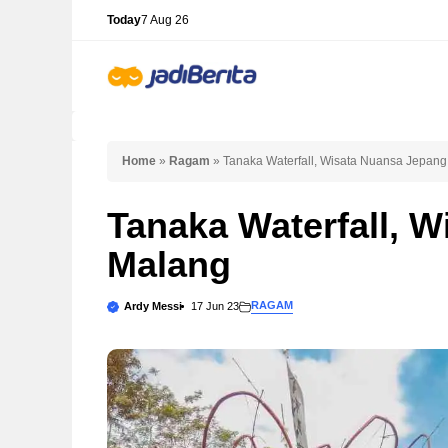
Skip
Today
7 Aug 26
to
content
Home
»
Ragam
»
Tanaka Waterfall, Wisata Nuansa Jepang
Tanaka Waterfall, 
Malang
RAGAM
Ardy Messi
17 Jun 23