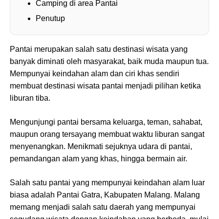
Camping di area Pantai
Penutup
Pantai merupakan salah satu destinasi wisata yang
banyak diminati oleh masyarakat, baik muda maupun tua.
Mempunyai keindahan alam dan ciri khas sendiri
membuat destinasi wisata pantai menjadi pilihan ketika
liburan tiba.
Mengunjungi pantai bersama keluarga, teman, sahabat,
maupun orang tersayang membuat waktu liburan sangat
menyenangkan. Menikmati sejuknya udara di pantai,
pemandangan alam yang khas, hingga bermain air.
Salah satu pantai yang mempunyai keindahan alam luar
biasa adalah Pantai Gatra, Kabupaten Malang. Malang
memang menjadi salah satu daerah yang mempunyai