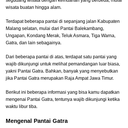
segudang wisata dengan keindahan yang berbeda, mulai
wisata buatan hingga alam.
Terdapat beberapa pantai di sepanjang jalan Kabupaten
Malang selatan, mulai dari Pantai Balekambang,
Ungapan, Kondang Merak, Teluk Asmara, Tiga Warna,
Gatra, dan lain sebagainya.
Dari beberapa pantai di atas, terdapat satu pantai yang
wajib dikunjungi untuk melihat pemandangan luar biasa,
yakni Pantai Gatra. Bahkan, banyak yang menyebutkan
jika Pantai Gatra merupakan Raja Ampat Jawa Timur.
Berikut ini beberapa informasi yang bisa kamu dapatkan
mengenai Pantai Gatra, tentunya wajib dikunjungi ketika
waktu libur tiba.
Mengenal Pantai Gatra