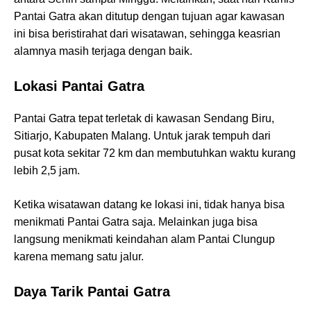
Pantai Gatra akan ditutup dengan tujuan agar kawasan
ini bisa beristirahat dari wisatawan, sehingga keasrian
alamnya masih terjaga dengan baik.
Lokasi Pantai Gatra
Pantai Gatra tepat terletak di kawasan Sendang Biru,
Sitiarjo, Kabupaten Malang. Untuk jarak tempuh dari
pusat kota sekitar 72 km dan membutuhkan waktu kurang
lebih 2,5 jam.
Ketika wisatawan datang ke lokasi ini, tidak hanya bisa
menikmati Pantai Gatra saja. Melainkan juga bisa
langsung menikmati keindahan alam Pantai Clungup
karena memang satu jalur.
Daya Tarik Pantai Gatra