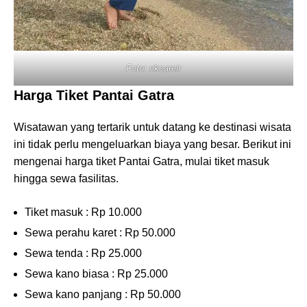
Foto:
eksareir
Harga Tiket Pantai Gatra
Wisatawan yang tertarik untuk datang ke destinasi wisata
ini tidak perlu mengeluarkan biaya yang besar. Berikut ini
mengenai harga tiket Pantai Gatra, mulai tiket masuk
hingga sewa fasilitas.
Tiket masuk : Rp 10.000
Sewa perahu karet : Rp 50.000
Sewa tenda : Rp 25.000
Sewa kano biasa : Rp 25.000
Sewa kano panjang : Rp 50.000