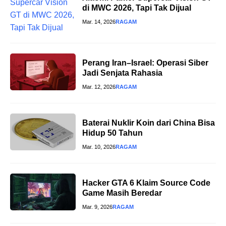
di MWC 2026, Tapi Tak Dijual
Mar. 14, 2026
RAGAM
Perang Iran–Israel: Operasi Siber
Jadi Senjata Rahasia
Mar. 12, 2026
RAGAM
Baterai Nuklir Koin dari China Bisa
Hidup 50 Tahun
Mar. 10, 2026
RAGAM
Hacker GTA 6 Klaim Source Code
Game Masih Beredar
Mar. 9, 2026
RAGAM