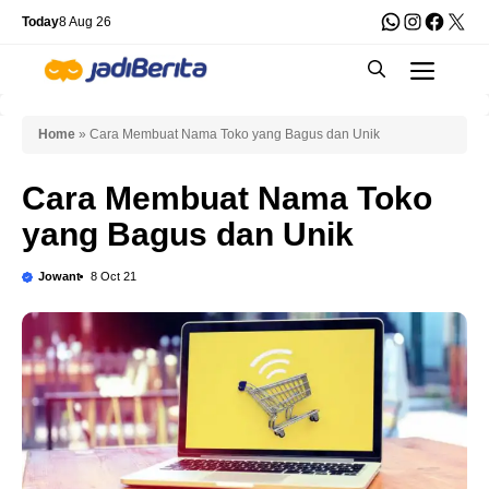
Skip
WhatsApp
Instagra
Faceb
X
Today
8 Aug 26
to
Men
content
Home
»
Cara Membuat Nama Toko yang Bagus dan Unik
Cara Membuat Nama Toko
yang Bagus dan Unik
Jowant
8 Oct 21