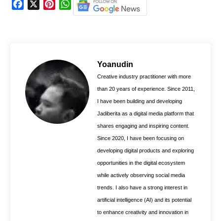
F
X
P
W
a
i
h
c
n
a
e
t
t
b
e
s
o
r
A
Yoanudin
o
e
p
Creative industry practitioner with more
k
s
p
than 20 years of experience. Since 2011,
t
I have been building and developing
Jadiberita as a digital media platform that
shares engaging and inspiring content.
Since 2020, I have been focusing on
developing digital products and exploring
opportunities in the digital ecosystem
while actively observing social media
trends. I also have a strong interest in
artificial intelligence (AI) and its potential
to enhance creativity and innovation in