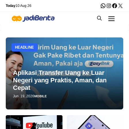
Skip
WhatsApp
Instagra
Faceb
X
Today
10 Aug 26
to
Men
content
HEADLINE
Aplikasi Transfer Uang ke Luar
Negeri yang Praktis, Aman, dan
Cepat
Jun. 19, 2026
MOBILE