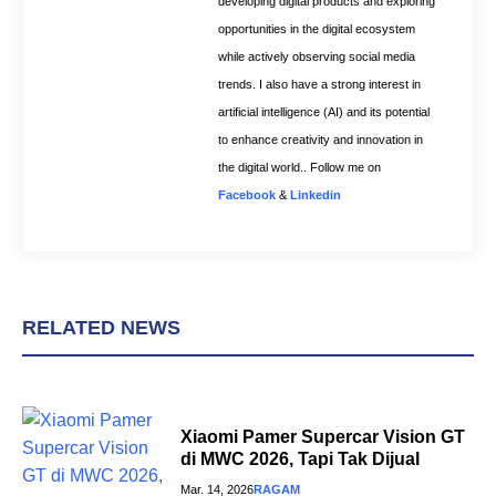
developing digital products and exploring
opportunities in the digital ecosystem
while actively observing social media
trends. I also have a strong interest in
artificial intelligence (AI) and its potential
to enhance creativity and innovation in
the digital world.. Follow me on
Facebook
&
Linkedin
RELATED NEWS
Xiaomi Pamer Supercar Vision GT
di MWC 2026, Tapi Tak Dijual
Mar. 14, 2026
RAGAM