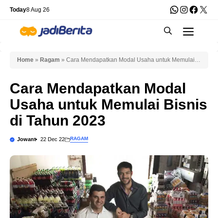
Skip
WhatsApp
Instagra
Faceb
X
Today
8 Aug 26
to
Men
content
Home
»
Ragam
»
Cara Mendapatkan Modal Usaha untuk Memulai
Bisnis di Tahun 2023
Cara Mendapatkan Modal
Usaha untuk Memulai Bisnis
di Tahun 2023
RAGAM
Jowant
22 Dec 22