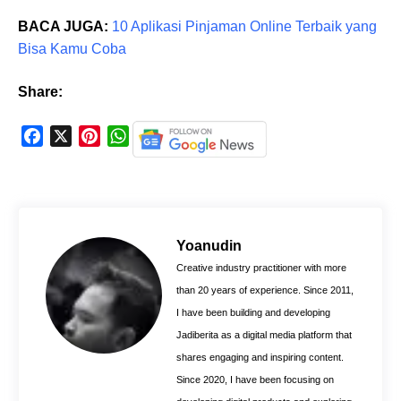
BACA JUGA:
10 Aplikasi Pinjaman Online Terbaik yang
Bisa Kamu Coba
Share:
F
X
P
W
a
i
h
c
n
a
e
t
t
b
e
s
o
r
A
Yoanudin
o
e
p
Creative industry practitioner with more
k
s
p
than 20 years of experience. Since 2011,
t
I have been building and developing
Jadiberita as a digital media platform that
shares engaging and inspiring content.
Since 2020, I have been focusing on